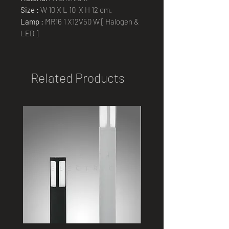
Size :
W 10 X L 10 X H 12 cm.
Lamp :
MR16 1 X12V50 W [ Halogen &
LED ]
Related Products