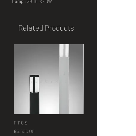
Lamp :
G9 16 X 40W
Related Products
F 110 S
2401 B
Price
Price
฿5,500.00
฿75,000.00