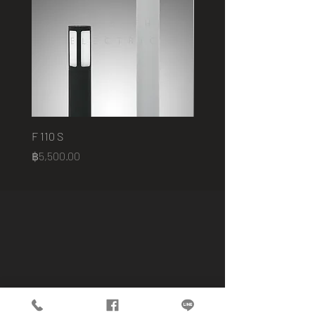
F 110 S
2401 B
Price
Price
฿5,500.00
฿75,000.00