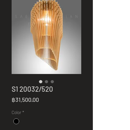
S1 20032/520
Price
฿31,500.00
Color
*