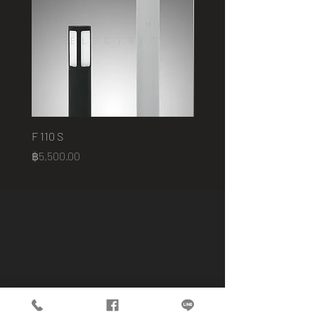
F 110 S
2401 B
Price
Price
฿5,500.00
฿75,000.00