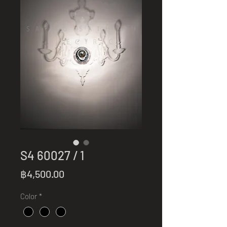
S4 60027 / 1
Price
฿4,500.00
Color
*