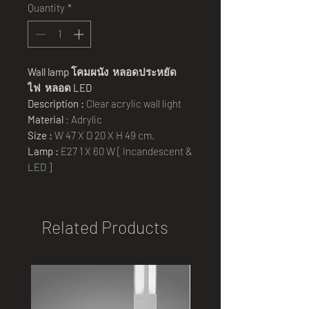
Quantity
*
Wall lamp
โคมผนัง หลอดประหยัด
ไฟ
หลอด
LED
Description :
Clear acrylic wall light
Material
: Adrylic
Size :
W 47 X D 20 X H 49 cm.
Lamp :
E27 1 X 60 W [ Incandescent &
LED ]
Related Products