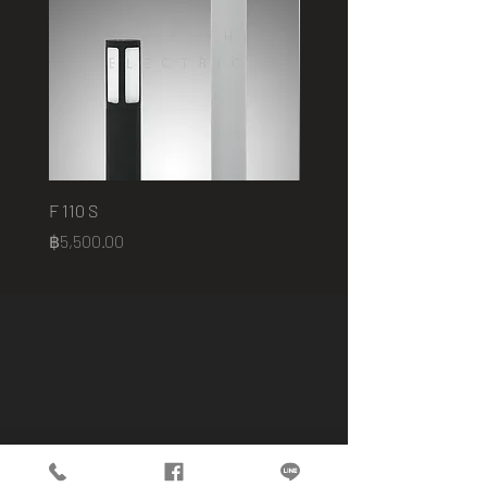
F 110 S
2401 B
Price
Price
฿5,500.00
฿75,000.00