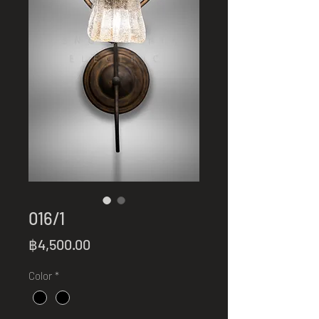
016/1
Price
฿4,500.00
Color
*