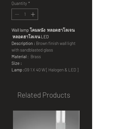
Quantity
*
Wall lamp
โคมผนัง หลอดฮาโลเจน
หลอดฮาโลเจน
LED
Description :
Brown finish wall light
with sandblasted glass
Material
: Brass
Size :
Lamp :
G9 1 X 40 W [ Halogen & LED ]
Related Products