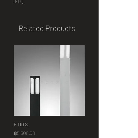
LED ]
Related Products
F 110 S
2401 B
Price
Price
฿5,500.00
฿75,000.00